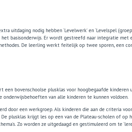
tra uitdaging nodig hebben ‘Levelwerk’ en ‘Levelspel (groep 1
n het basisonderwijs. Er wordt gestreefd naar integratie me
 methodes. De leerling werkt feitelijk op twee sporen, een c
t een bovenschoolse plusklas voor hoogbegaafde kinderen uit
 onderwijsbehoeften van alle kinderen te kunnen voldoen.
rd door een werkgroep. Als kinderen die aan de criteria voo
De plusklas krijgt les op een van de Plateau-scholen of op he
hema’s. Zo worden ze uitgedaagd en gestimuleerd om te ‘leren