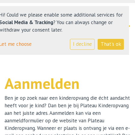
Hi! Could we please enable some additional services for
Social Media & Tracking
? You can always change or
withdraw your consent later.
Nieuws
Let me choose
I decline
That's ok
Ons onderwijs
Plateau Kinderopvang
Aanmelden
Ouders
Ben je op zoek naar een kinderopvang die écht aandacht
Contact
heeft voor je kind? Dan ben je bij Plateau Kinderopvang
aan het juiste adres. Aanmelden kan via een
aanmeldformulier op de website van Plateau
Kinderopvang. Wanneer er plaats is ontvang je via een e-