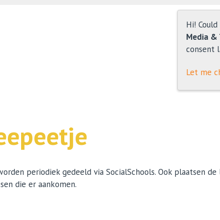
Hi! Could
Media & 
consent l
Let me c
eepeetje
rden periodiek gedeeld via SocialSchools. Ook plaatsen de
ssen die er aankomen.